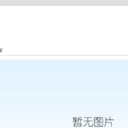
示范
货物运输
仓储配送
长途搬家
行李托运
轿车托运
家