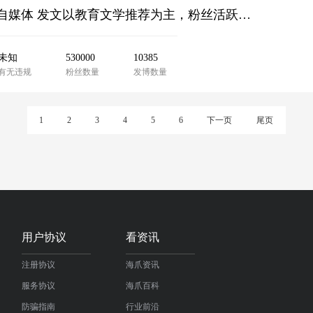
19年注册 粉丝53万 会员6 黄v 教育博主 教育视频自媒体 发文以教育文学推荐为主，粉丝活跃，账号优质，没时间运营啦
未知
530000
10385
有无违规
粉丝数量
发博数量
1
2
3
4
5
6
下一页
尾页
用户协议
看资讯
注册协议
海爪资讯
服务协议
海爪百科
防骗指南
行业前沿