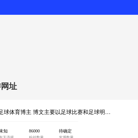
游网址
19年注册 8.6w粉丝 黄v认证 会员6 综合实时账号 足球体育博主 博文主要以足球比赛和足球明星为主 诚心出售 看上联系客服
未知
86000
待确定
有无违规
粉丝数量
发博数量