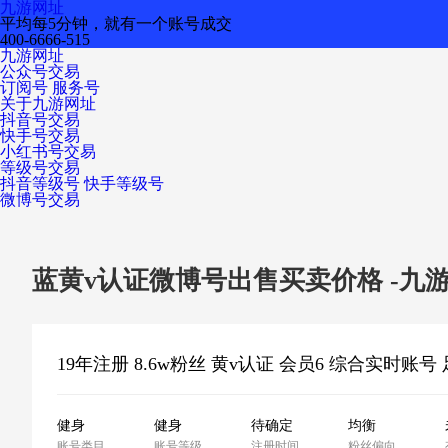
九游网址
平均每5分钟，就有一个账号成交
400-6666-515
九游网址
公众号交易
订阅号
服务号
关于九游网址
抖音号交易
快手号交易
小红书号交易
等级号交易
抖音等级号
快手等级号
微博号交易
蓝黄v认证微博号出售买卖价格 -九
健身
健身
待确定
均衡
账号类目
账号等级
注册时间
粉丝偏向