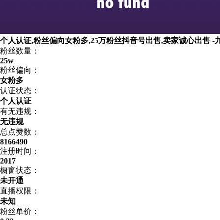
个人认证,粉丝偏向女粉多,25万粉丝抖音号出售,卖家诚心出售 -
粉丝数量：
25w
粉丝偏向：
女粉多
认证状态：
个人认证
有无违规：
无违规
总点赞数：
8166490
注册时间：
2017
橱窗状态：
未开通
直播权限：
未知
粉丝单价：