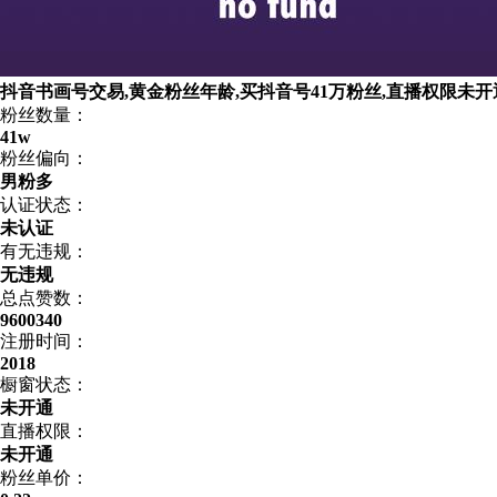
抖音书画号交易,黄金粉丝年龄,买抖音号41万粉丝,直播权限未开
粉丝数量：
41w
粉丝偏向：
男粉多
认证状态：
未认证
有无违规：
无违规
总点赞数：
9600340
注册时间：
2018
橱窗状态：
未开通
直播权限：
未开通
粉丝单价：