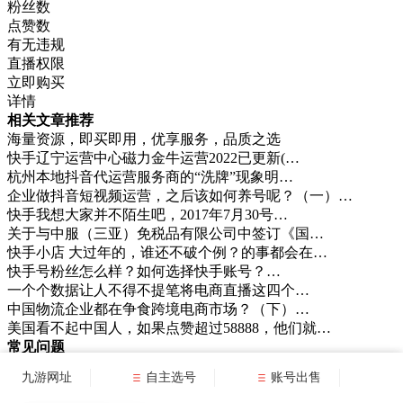
粉丝数
点赞数
有无违规
直播权限
立即购买
详情
相关文章推荐
海量资源，即买即用，优享服务，品质之选
快手辽宁运营中心磁力金牛运营2022已更新(…
杭州本地抖音代运营服务商的“洗牌”现象明…
企业做抖音短视频运营，之后该如何养号呢？（一）…
快手我想大家并不陌生吧，2017年7月30号…
关于与中服（三亚）免税品有限公司中签订《国…
快手小店 大过年的，谁还不破个例？的事都会在…
快手号粉丝怎么样？如何选择快手账号？…
一个个数据让人不得不提笔将电商直播这四个…
中国物流企业都在争食跨境电商市场？（下）…
美国看不起中国人，如果点赞超过58888，他们就…
常见问题
1
快手辽宁运营中心磁力金牛运营2022已更新(…
九游网址
自主选号
账号出售
2
杭州本地抖音代运营服务商的“洗牌”现象明…