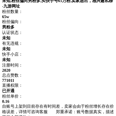
未知,粉丝偏向男粉多,买快手号65万粉,卖家急出，感兴趣私聊
-九游网址
粉丝数量：
65w
粉丝偏向：
男粉多
认证状态：
未知
有无违规：
未知
快手小店：
未知
注册时间：
2020
总点赞数：
771011
直播权限：
已开通
粉丝单价：
0.16
自账号上架到目前存在有时间差，卖家会由于粉丝增长存在价
格误差，详情可咨询客服 郑重承诺：账号数据真实，描述