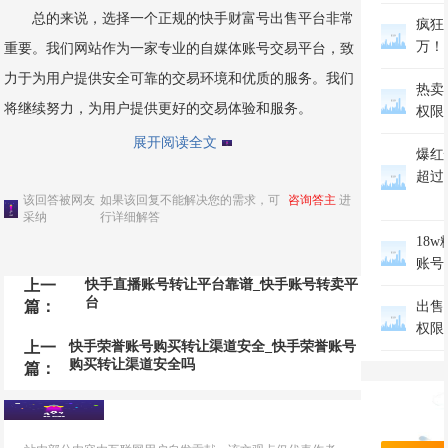
总的来说，选择一个正规的快手财富号出售平台非常
疯狂
万！
重要。我们网站作为一家专业的自媒体账号交易平台，致
力于为用户提供安全可靠的交易环境和优质的服务。我们
热卖
将继续努力，为用户提供更好的交易体验和服务。
权限
展开阅读全文
爆红
超过
该回答被网友
如果该回复不能解决您的需求，可
咨询答主
进
采纳
行详细解答
18w
账号
上一
快手直播账号转让平台靠谱_快手账号转卖平
台
篇：
出售
权限
上一
快手荣誉账号购买转让渠道安全_快手荣誉账号
购买转让渠道安全吗
篇：
万