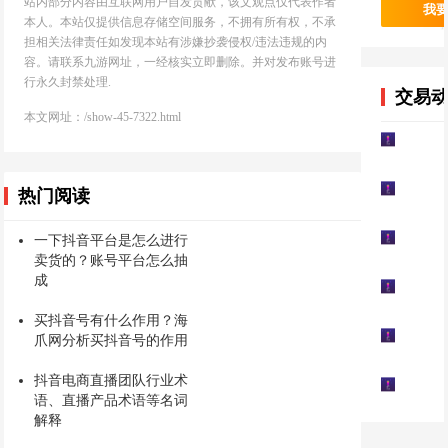
站内部分内容由互联网用户自发贡献，该文观点仅代表作者
我
本人。本站仅提供信息存储空间服务，不拥有所有权，不承
担相关法律责任如发现本站有涉嫌抄袭侵权/违法违规的内
容。请联系九游网址，一经核实立即删除。并对发布账号进
行永久封禁处理.
交易
本文网址：/show-45-7322.html
热门阅读
一下抖音平台是怎么进行
卖货的？账号平台怎么抽
成
买抖音号有什么作用？海
爪网分析买抖音号的作用
抖音电商直播团队行业术
语、直播产品术语等名词
解释