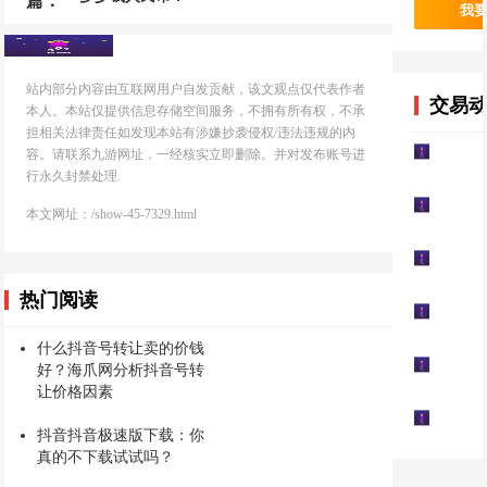
篇：
我
站内部分内容由互联网用户自发贡献，该文观点仅代表作者
交易
本人。本站仅提供信息存储空间服务，不拥有所有权，不承
担相关法律责任如发现本站有涉嫌抄袭侵权/违法违规的内
容。请联系九游网址，一经核实立即删除。并对发布账号进
行永久封禁处理.
本文网址：/show-45-7329.html
热门阅读
什么抖音号转让卖的价钱
好？海爪网分析抖音号转
让价格因素
抖音抖音极速版下载：你
真的不下载试试吗？