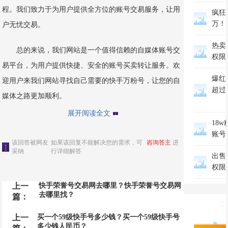
程。我们致力于为用户提供全方位的账号交易服务，让用
疯狂
万！
户无忧交易。
热卖
总的来说，我们网站是一个值得信赖的自媒体账号交
权限
易平台，为用户提供快捷、安全的账号买卖转让服务。欢
爆红
迎用户来我们网站寻找自己需要的快手万粉号，让您的自
超过
媒体之路更加顺利。
展开阅读全文
18w
账号
该回答被网友
如果该回复不能解决您的需求，可
咨询答主
进
采纳
行详细解答
出售
权限
上一
快手荣誉号交易网去哪里？快手荣誉号交易网
去哪里找？
篇：
万
上一
买一个59级快手号多少钱？买一个59级快手号
多少钱人民币？