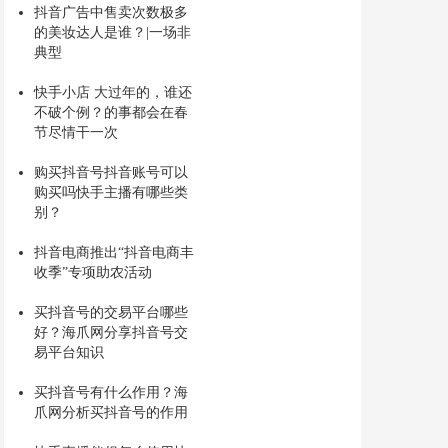
抖音广告中售卖次数极多
的美妆达人是谁？|一场非
典型
快手小店 大过年的，谁还
不破个例？的事都会在春
节尽情干一次
购买抖音号抖音账号可以
购买吗快手主播有哪些类
别？
抖音电商推出“抖音电商丰
收季”专项助农活动
买抖音号的交易平台哪些
好？海爪网分享抖音号交
易平台知识
买抖音号有什么作用？海
爪网分析买抖音号的作用