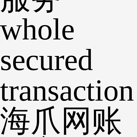
whole
secured
transaction
海爪网账