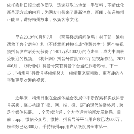
依托梅州日报全媒体团队，迅速获取当地第一手资料，不断优化
新呈现方式的内容，为网友们带来了最新消息。新闻，传递梅州
正能量，讲好梅州故事，弘扬客家文化。
早在2019年6月和7月，《两层楼房瞬间倒塌！村干部一通电
话救了兴宁房主》和《不经意间种柳长成“莲藕共生”》两个短视
频抖音发布后分别获得了1401万和1002万的点击量，成为中国最
受欢迎的视频。《梅州网》抖音号首批1000万 短视频作品。2021
年6月，《梅州网》抖音号荣获抖音平台当红作者称号。下一
步，“梅州网”抖音号将继续努力，继续带来更精致、更有趣的内
容和更受欢迎的视频。
近年来，梅州日报在全媒体融合发展中不断探索和实践抖音
号买卖，逐步构建了“报、网、端、微、屏”的现代传播格局，跨
足全媒体拓展。 ，全天候沟通，全方位运营的新发展格局。目
前，app、微信公众号、微博、抖音号等平台用户数已达600万，
粉丝数已达300万。手持梅州app用户活跃度居全市第一。