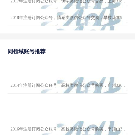
2017年注册订阅公众账号，佛学类微信公众号交易，上海31879粉丝，女粉多，价格可谈
2018年注册订阅公众号，情感类微信公众号交易，攀枝花30987粉丝，女粉多，价格可小刀
2018年注册订阅公众账号，娱乐类微信公众号转让，阿拉善31256粉丝，男粉多，极品流量号
同领域账号推荐
2014年注册订阅公众号，小说类微信公众号转让，遵义32813粉丝，女粉多，优质万粉账号交易出售
2018年注册订阅公众账号，科技类微信公众号卖，双鸭山33667粉丝，男粉多，卖家诚心出售
2016年注册订阅公众账号，搞笑类微信公众号出售，太原31651粉丝，女粉多，千万不要错过
2014年注册订阅公众账号，高校类微信公众号购买，广州32674粉丝，男粉多，账号手慢无
2015年注册订阅公众账号，文学类微信公众号出售，南京33721粉丝，女粉多，欢迎咨询
2016年注册订阅公众账号，高校类微信公众号购买，平顶山31938粉丝，男粉多，账号限时优惠价格