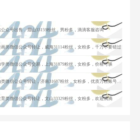
信公众号出售，眉山33159粉丝，男粉多，滴滴客服咨询
漫画类微信公众号转让，威海31114粉丝，女粉多，千万不要错过
佛学类微信公众号交易，上海31879粉丝，女粉多，价格可谈
2014年注册订阅公众号，街拍类微信公众号转让，济南31687粉丝，女粉多，优质万粉账号交易出售
教育类微信公众号转让，文山33329粉丝，女粉多，欢迎滴滴