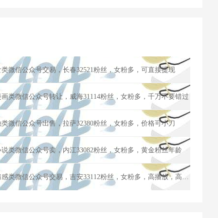
食类微信公众号交易，长春32521粉丝，女粉多，可直接提现
漫画类微信公众号转让，威海31114粉丝，女粉多，千万不要错过
融类微信公众号出售，拉萨32380粉丝，女粉多，价格可小刀
小说类微信公众号卖，内江33082粉丝，女粉多，黄金粉丝年龄
2015年注册订阅公众账号，情感类微信公众号交易，吉安33112粉丝，女粉多，高播放，高点赞