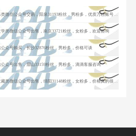
2015年注册订阅公众号，音乐类微信公众号交易，阳泉31193粉丝，男粉多，优质万粉账号交易出售
文学类微信公众号出售，南京33721粉丝，女粉多，欢迎咨询
信公众号购买，长沙32876粉丝，男粉多，价格可谈
信公众号出售，眉山33159粉丝，男粉多，滴滴客服咨询
2015年注册订阅公众账号，收藏类微信公众号出售，绵阳31148粉丝，女粉多，价格真的很便宜