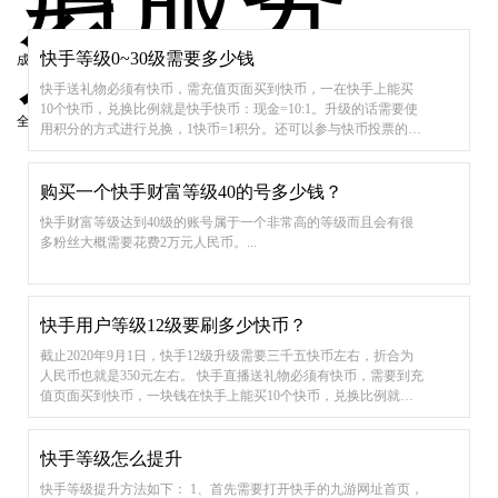
系
快手等级0~30级需要多少钱
成交之后我们会有专人进行定期 回访，长期服务。
快手送礼物必须有快币，需充值页面买到快币，一在快手上能买
10个快币，兑换比例就是快手快币：现金=10:1。升级的话需要使
全天候，全日制运营模式，第一 时间为您解答相关咨询。
用积分的方式进行兑换，1快币=1积分。还可以参与快币投票的方
式来获取到积分，当积分达到一定程度的话会自动进行升级。...
购买一个快手财富等级40的号多少钱？
快手财富等级达到40级的账号属于一个非常高的等级而且会有很
多粉丝大概需要花费2万元人民币。...
快手用户等级12级要刷多少快币？
截止2020年9月1日，快手12级升级需要三千五快币左右，折合为
人民币也就是350元左右。 快手直播送礼物必须有快币，需要到充
值页面买到快币，一块钱在快手上能买10个快币，兑换比例就是
快手快币：现金=10：1。 快手粉丝团最高级别是不一定的，是根
据主播自行设置的。粉丝数量越多，级别设置就可以越高，主播
需要根据粉丝量进行设置，规划粉丝级别。...
快手等级怎么提升
快手等级提升方法如下： 1、首先需要打开快手的九游网址首页，