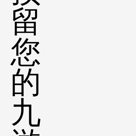
留
您
的
九