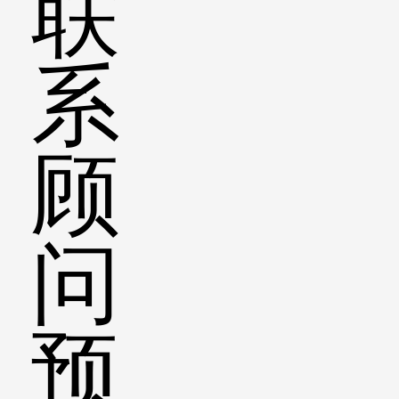
联
系
顾
问
预