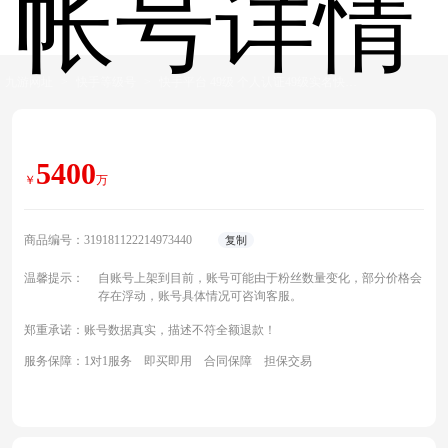
帐号详情
九游网址
>
快手等级号
>
快手平台 49级 个人认证49级实名快手等级号出售，未实名，无违规，诚心出售
5400
￥
万
商品编号：319181122214973440
复制
温馨提示：
自账号上架到目前，账号可能由于粉丝数量变化，部分价格会
存在浮动，账号具体情况可咨询客服。
郑重承诺：账号数据真实，描述不符全额退款！
服务保障：1对1服务 即买即用 合同保障 担保交易