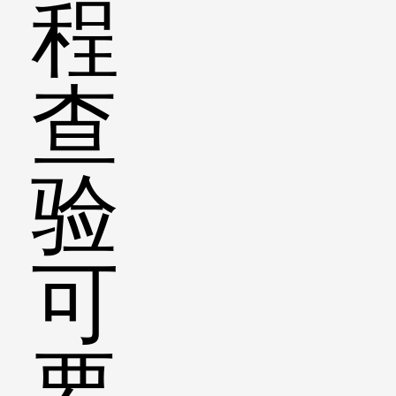
程
查
验
可
要