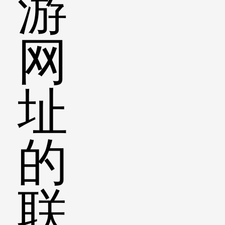
游
网
址
的
联