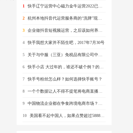
1
快手辽宁运营中心磁力金牛运营2022已更新(今天/商讯)
2
杭州本地抖音代运营服务商的“洗牌”现象明显
3
企业做抖音短视频运营，之后该如何养号呢？（一）
4
快手我想大家并不陌生吧，2017年7月30号
5
关于与中服（三亚）免税品有限公司中签订《国药中服抖音直播代运营合作协议》的公告
6
快手小店 大过年的，谁还不破个例？的事都会在春节尽情干一次
7
快手号粉丝怎么样？如何选择快手账号？
8
一个个数据让人不得不提笔将电商直播这四个字大写加粗
9
中国物流企业都在争食跨境电商市场？（下）
10
美国看不起中国人，如果点赞超过58888，他们就会公开道歉