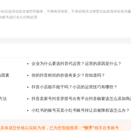
本站仅提供信息存储空间服务，不拥有所有权，不承担相关法律责任如发现本站有涉嫌
布账号进行永久封禁处理.
企业为什么要选抖音代运营？运营的原因是什么？
格因素
你的抖音粉丝的价值有多少？你知道吗？
抖音小店能不能干吗？小店的运营技巧有哪些？
方法
抖音卖家号抖音穿搭号出售平台抖音橱窗该怎么添加商
小红书的账号买卖小红书账号转让后被降权该怎么办？
，具体成交价格以实际为准，已为您智能推荐：
“快手”
相关在售账号