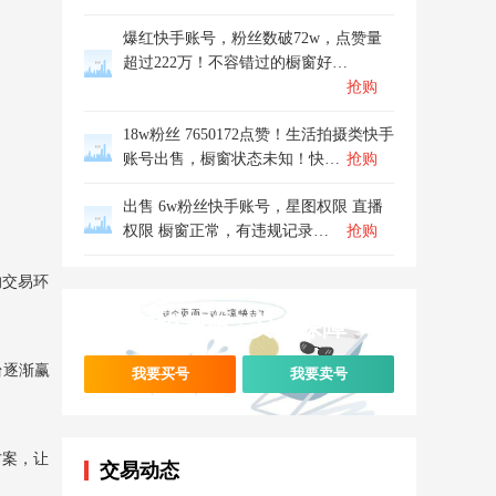
爆红快手账号，粉丝数破72w，点赞量
超过222万！不容错过的橱窗好…
抢购
18w粉丝 7650172点赞！生活拍摄类快手
账号出售，橱窗状态未知！快…
抢购
出售 6w粉丝快手账号，星图权限 直播
权限 橱窗正常，有违规记录…
抢购
的交易环
万粉号源 / 安全保障
台逐渐赢
我要买号
我要卖号
方案，让
交易动态