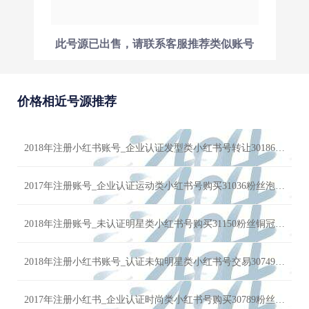
此号源已出售，请联系客服推荐类似账号
价格相近号源推荐
2018年注册小红书账号_企业认证发型类小红书号转让30186粉丝银冠薯_状态正常 详情咨询客服
2017年注册账号_企业认证运动类小红书号购买31036粉丝泡泡薯_需要联系客服
2018年注册账号_未认证明星类小红书号购买31150粉丝铜冠薯_优质万粉账号交易出售
2018年注册小红书账号_认证未知明星类小红书号交易30749粉丝奶瓶薯_账号手慢无
2017年注册小红书_企业认证时尚类小红书号购买30789粉丝铜冠薯_速度抢购