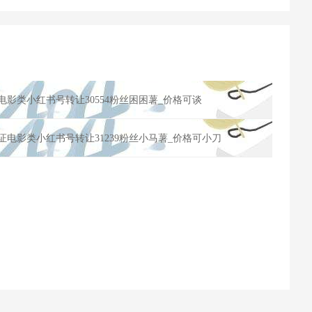
证电影类小红书号转让30554粉丝困困薯_价格可谈
认证电影类小红书号转让31239粉丝小马薯_价格可小刀