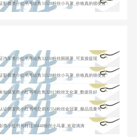
认证影视类小红书号出售31528粉丝小马薯_价格真的很便宜
认证汽车类小红书号出售32250粉丝困困薯_可直接提现
认证影视类小红书号出售31528粉丝小马薯_价格真的很便宜
证未知搞笑类小红书号出售32013粉丝文化薯_数据良好
人认证萌宠类小红书号交易31554粉丝金冠薯_极品流量号
电影类小红书号转让30448粉丝小马薯_欢迎滴滴