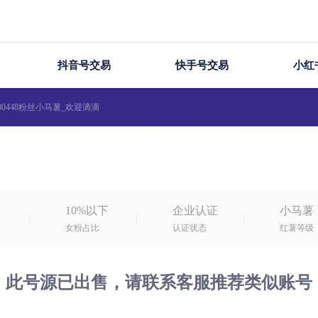
海量优质账号资源，平台担保交易
抖音号交易
快手号交易
小红
0448粉丝小马薯_欢迎滴滴
10%以下
企业认证
小马薯
女粉占比
认证状态
红薯等级
此号源已出售，请联系客服推荐类似账号