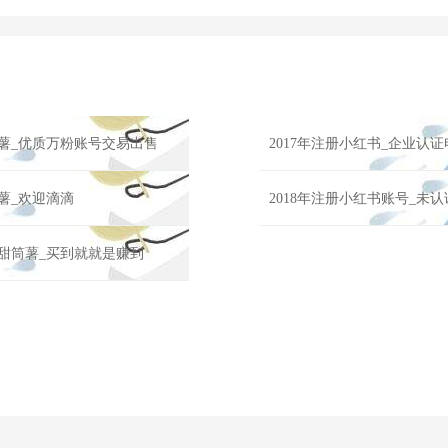
化薯_优质万粉账号交易出售
2017年注册小红书_企业认
马薯_欢迎滴滴
2018年注册小红书账号_未
丝甜筒薯_买到就就是赚到