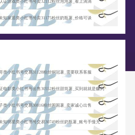
业认证游戏类小红书号卖32112粉丝泡泡薯_看上滴滴
证未知家居类小红书号卖31175粉丝奶瓶薯_价格可谈
帅哥类小红书号交易31128粉丝铜冠薯_需要联系客服
认证电影类小红书号出售30552粉丝甜筒薯_买到就就是赚到
亲子类小红书号交易30816粉丝困困薯_卖家诚心出售
证未知明星类小红书号交易30749粉丝奶瓶薯_账号手慢无