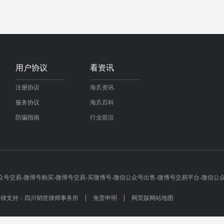
用户协议
看资讯
注册协议
海爪资讯
服务协议
海爪百科
防骗指南
行业前沿
-微信公众号交易-微博号购买-微博号交易-买微博号-微信公众号出售-微博号交易平台-微信
法律支持：四川韬世律师事务所
免责申明
网页版网站地图