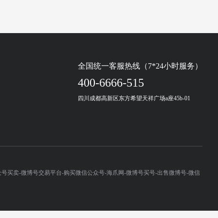
全国统一客服热线（7*24小时服务）
400-6666-515
四川成都高新区东方希望天祥广场a座45b-01
公众号买卖-微博号交易平台-购买微信公众号-海爪网-微博号买号-出售微博号-微信