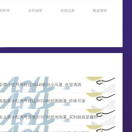
买即用
合同保障
担保交易
数据透明
电影类小红书号转让30448粉丝小马薯_欢迎滴滴
证电影类小红书号转让30554粉丝困困薯_价格可谈
证女人类小红书号出售31567粉丝泡泡薯_买到就就是赚到